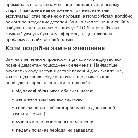
прискорень і перевантажень, що виникають при різкому
старті. Підвищена навантаження при неправильній
експлуатації стає причиною поломки, автомобілістам потрібно
ремонт пошкоджених деталей. Заміна зчеплення в місті Київ
відбувається за допомогою послуг СТО Лонгран. Фахівці
компанії усунуть будь-яку інформацію, що з'явилася
проблему за найкоротший термін.
Коли потрібна заміна зчеплення
Заміна зчеплення є процесом, під час якого відбувається
повний демонтаж пошкоджених елементів. Найчастіше
виходять з ладу наступні деталі: ведений диск зчеплення,
кошик, підшипник. Існує ряд ознак, що свідчать про
необхідність проведення ремонтних робіт:
хід педалі збільшився або зменшився;
зчеплення вимикається частково;
виникли ривки в області трансмісії (під час спроб
зрушити з місця);
чути шум при натисканні на зчеплення;
педаль починає періодично западати;