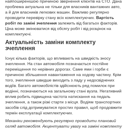
найпоширенішою причиною звернення клієнтів на СТО. Дана
проблема актуальна не тільки для власників вантажних авто,
а й для власників легкових машин. Важливо регулярно
проводити перевірку стану всіх комплектуючих.
Вартість
робіт по заміні зчеплення
залежить від багатьох факторів.
Ціна може змінюватися від обсягу робіт і від розцінок на
комплектуючі.
Актуальність заміни комплекту
зчеплення
Існує кілька факторів, що впливають на швидкість зносу
зчеплення. На стан автомобіля позначається постійне
переміщення по нерівних дорогах. Саме ями і горби є
причиною збільшення навантаження на ходову частину. Крім
того, зчеплення швидше виходить з ладу у недосвідчених
водіїв. Багато автомобілістів здійснюють ряд помилок при
водінні, позначаються на загальному стані вузла. Негативний
вплив робить підвищена частота натискання на педаль
зчеплення, а також різкі старти з місця. Водіям транспортних
засобів слід дотримуватися простих правил, щоб продовжити
термін експлуатації комплектуючих.
Механіки рекомендують регулярно проводити плановий
огляд автомобіля. Акцентувати увагу на заміні комплекту