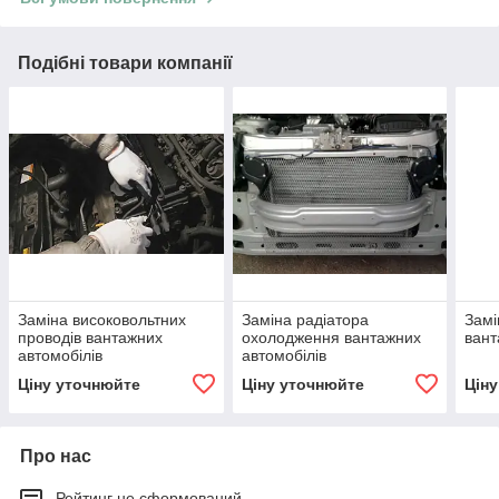
Подібні товари компанії
Заміна високовольтних
Заміна радіатора
Замі
проводів вантажних
охолодження вантажних
вант
автомобілів
автомобілів
Ціну уточнюйте
Ціну уточнюйте
Цін
Про нас
Рейтинг не сформований