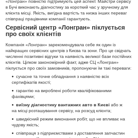
«Лонгран» повністю підтримують цей аспект. Майстри сервісу
в Бучі виконають діагностику за короткий час у зручному для
клієнта місці. Якість, вигідна вартість та низка інших переваг
співпраці працівники компанії гарантують.
Сервісний центр «Лонгран» піклується
про своїх клієнтів
Компанія «Лонгран» зарекомендувала себе як один із
найкращих сервісних центрів з Києва та зони. Про це свідчать
численні позитивні відгуки та наявність великої бази постійних
клієнтів. Цілком закономірний факт, адже СЦ «Лонгран»
піклується про своїх замовників, пропонуючи їм такі переваги:
сучасне та точне обладнання з наявністю всіх
сертифікатів якості;
гарантію на вироблені роботи кваліфікованими
фахівцями;
виїзну діагностику вантажних авто в Києві
або ж
на місці розташування сервісу, на розсуд клієнта;
швидкісний режим виконання робіт, що не впливає на
чудову якість;
співпраця з підприємствами з доставляння запчастин