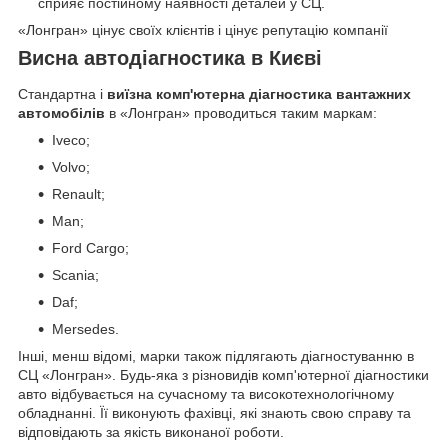
сприяє постійному наявності деталей у СЦ.
«Лонгран» цінує своїх клієнтів і цінує репутацію компанії
Висна автодіагностика в Києві
Стандартна і
виїзна комп'ютерна діагностика вантажних
автомобілів
в «Лонгран» проводиться таким маркам:
Iveco;
Volvo;
Renault;
Man;
Ford Cargo;
Scania;
Daf;
Mersedes.
Інші, менш відомі, марки також підлягають діагностуванню в
СЦ «Лонгран». Будь-яка з різновидів комп'ютерної діагностики
авто відбувається на сучасному та високотехнологічному
обладнанні. Її виконують фахівці, які знають свою справу та
відповідають за якість виконаної роботи.