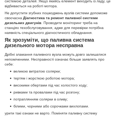
системою деталей. Якщо якийсь елемент виходить із ладу, це
відбивається на роботі мотора.
Не допустити згубних пошкоджень вузлів системи допоможе
своєчасна
Діагностика та ремонт паливної системи
дизельних двигунів
. Проводити моніторинг треба на
станціях техобслуговування, адже для перевірки потрібна
наявність спеціального діагностичного обладнання.
Як зрозуміти, що паливна система
дизельного мотора несправна
Дрібні зламання паливного вузла можуть довго залишатися
непоміченими. Несправності означає більше заявлять про
себе:
великою витратою солярки;
тертям і жорсткою роботою мотора;
високими обертами під час холостого ходу;
ривками та провалами під час розгону;
потраплянням солярки в оливу;
білими, чорними або сорочками вихлопами.
урити такі ознаки не варто. Поміняти паливну систему