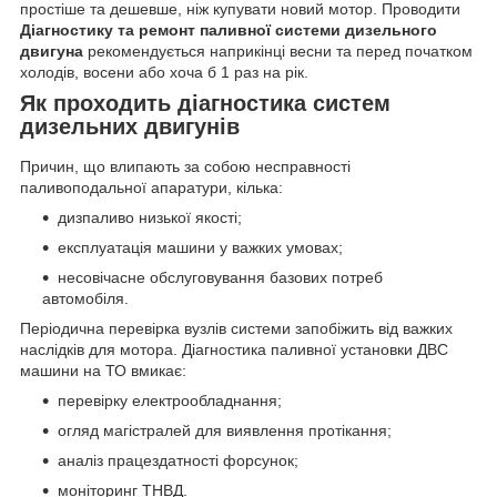
простіше та дешевше, ніж купувати новий мотор. Проводити
Діагностику та ремонт паливної системи дизельного
двигуна
рекомендується наприкінці весни та перед початком
холодів, восени або хоча б 1 раз на рік.
Як проходить діагностика систем
дизельних двигунів
Причин, що влипають за собою несправності
паливоподальної апаратури, кілька:
дизпаливо низької якості;
експлуатація машини у важких умовах;
несовічасне обслуговування базових потреб
автомобіля.
Періодична перевірка вузлів системи запобіжить від важких
наслідків для мотора. Діагностика паливної установки ДВС
машини на ТО вмикає:
перевірку електрообладнання;
огляд магістралей для виявлення протікання;
аналіз працездатності форсунок;
моніторинг ТНВД.