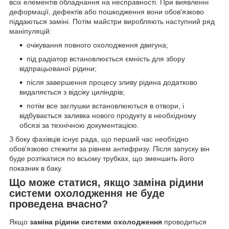
всіх елементів обладнання на несправності. При виявленні
деформації, дефектів або пошкодження вони обов'язково
піддаються заміні. Потім майстри виробляють наступний ряд
маніпуляцій:
очікування повного охолодження двигуна;
під радіатор встановлюється ємність для збору
відпрацьованої рідини;
після завершення процесу зливу рідина додатково
видаляється з відсіку циліндрів;
потім все заглушки встановлюються в отвори, і
відбувається заливка нового продукту в необхідному
обсязі за технічною документацією.
З боку фахівців існує рада, що перший час необхідно
обов'язково стежити за рівнем антифризу. Після запуску він
буде розтікатися по всьому трубках, що зменшить його
показник в баку.
Що може статися, якщо заміна рідини
системи охолодження не буде
проведена вчасно?
Якщо
заміна рідини системи охолодження
проводиться