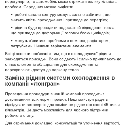
нерегулярно, то автомобіль може отримати велику кількість
проблем. Серед них можна виділити:
робочі канали контуру можуть сильно забитися, що
знизить якість проходження і призведе до перегріву;
рідина буде проводити недостатній відведення тепла,
що призведе до деформації головки блоку циліндрів;
можуть з'явитися проблеми з помпою, радіатором,
патрубками і іншими варіантами елементів.
Всі ці аспекти пов'язані з тим, що в охолоджуючої рідини
знаходяться присадки. Вони осідають і сильно прилипають до
стінок елементів обладнання для охолодження та
перекривають доступ до паркану тепла.
Заміна рідини системи охолодження в
компанії «Лонгран»
Проведення процедури в нашій компанії проходить з
дотриманням всіх норм і правил. Наші майстри радять
відвідувати автосервіс для заміни не рідше ніж кожні 45 тисяч
кілометрів. Це дасть можливість для якісного підтримки
робочого стану.
Для отримання докладної консультації та уточнення вартості,