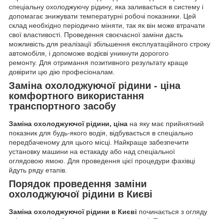
спеціальну охолоджуючу рідину, яка заливається в систему і
допомагає знижувати температурні робочі показники. Цей
склад необхідно періодично міняти, так як він може втрачати
свої властивості. Проведення своєчасної заміни дасть
можливість для реалізації збільшення експлуатаційного строку
автомобіля, і допоможе водієві уникнути дорогого
ремонту. Для отримання позитивного результату краще
довірити цю дію професіоналам.
Заміна охолоджуючої рідини - ціна
комфортного використання
транспортного засобу
Заміна охолоджуючої рідини, ціна
на яку має прийнятний
показник для будь-якого водія, відбувається в спеціально
передбаченому для цього місці. Найкраще забезпечити
установку машини на естакаду або над спеціальної
оглядовою ямою. Для проведення цієї процедури фахівці
йдуть ряду етапів.
Порядок проведення заміни
охолоджуючої рідини в Києві
Заміна охолоджуючої рідини в Києві
починається з огляду