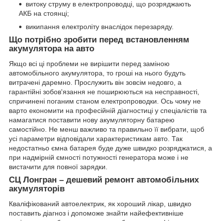
витоку струму в електропроводці, що розряджають
АКБ на стоянці;
википання електроліту внаслідок перезаряду.
Що потрібно зробити перед встановленням
акумулятора на авто
Якщо всі ці проблеми не вирішити перед заміною
автомобільного акумулятора, то гроші на нього будуть
витрачені даремно. Прослужить він зовсім недовго, а
гарантійні зобов'язання не поширюються на несправності,
спричинені поганим станом електропроводки. Ось чому не
варто економити на професійній діагностиці у спеціалістів та
намагатися поставити нову акумуляторну батарею
самостійно. Не менш важливо та правильно її вибрати, щоб
усі параметри відповідали характеристикам авто. Так
недостатньо ємна батарея буде дуже швидко розряджатися, а
при надмірній ємності потужності генератора може і не
вистачити для повної зарядки.
СЦ Лонгран – дешевий ремонт автомобільних
акумуляторів
Кваліфікований автоелектрик, як хороший лікар, швидко
поставить діагноз і допоможе знайти найефективніше