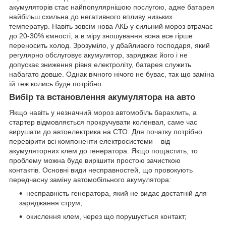
акумуляторів стає найпопулярнішою послугою, адже батарея
найбільш схильна до негативного впливу низьких
температур. Навіть зовсім нова АКБ у сильний мороз втрачає
до 20-30% ємності, а в міру зношування вона все гірше
переносить холод. Зрозуміло, у дбайливого господаря, який
регулярно обслуговує акумулятор, заряджає його і не
допускає зниження рівня електроліту, батарея служить
набагато довше. Однак вічного нічого не буває, так що заміна
їй теж колись буде потрібно.
Вибір та встановлення акумулятора на авто
Якщо навіть у незначний мороз автомобіль барахлить, а
стартер відмовляється прокручувати коленвал, саме час
вирушати до автоелектрика на СТО. Для початку потрібно
перевірити всі компоненти електросистеми – від
акумуляторних клем до генератора. Якщо пощастить, то
проблему можна буде вирішити простою зачисткою
контактів. Основні види несправностей, що провокують
передчасну заміну автомобільного акумулятора:
несправність генератора, який не видає достатній для
заряджання струм;
окислення клем, через що порушується контакт;