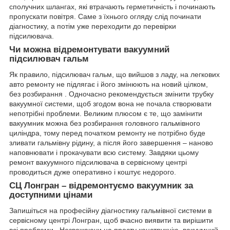
сполучних шлангах, які втрачають герметичність і починають
пропускати повітря. Саме з їхнього огляду слід починати
діагностику, а потім уже переходити до перевірки
підсилювача.
Чи можна відремонтувати вакуумний
підсилювач гальм
Як правило, підсилювач гальм, що вийшов з ладу, на легкових
авто ремонту не підлягає і його змінюють на новий цілком,
без розбирання . Одночасно рекомендується змінити трубку
вакуумної системи, щоб згодом вона не почала створювати
непотрібні проблеми. Великим плюсом є те, що замінити
вакуумник можна без розбирання головного гальмівного
циліндра, тому перед початком ремонту не потрібно буде
зливати гальмівну рідину, а після його завершення – наново
наповнювати і прокачувати всю систему. Завдяки цьому
ремонт вакуумного підсилювача в сервісному центрі
проводиться дуже оперативно і коштує недорого.
СЦ Лонгран – відремонтуємо вакуумник за
доступними цінами
Запишіться на професійну діагностику гальмівної системи в
сервісному центрі Лонгран, щоб вчасно виявити та вирішити
всі проблеми . Незважаючи на просту конструкцію, вакуумний