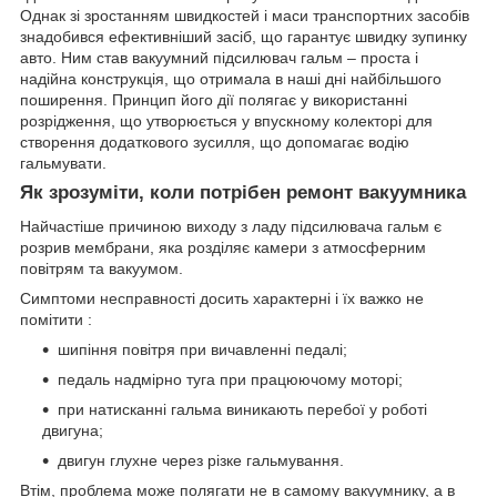
Однак зі зростанням швидкостей і маси транспортних засобів
знадобився ефективніший засіб, що гарантує швидку зупинку
авто. Ним став вакуумний підсилювач гальм – проста і
надійна конструкція, що отримала в наші дні найбільшого
поширення. Принцип його дії полягає у використанні
розрідження, що утворюється у впускному колекторі для
створення додаткового зусилля, що допомагає водію
гальмувати.
Як зрозуміти, коли потрібен ремонт вакуумника
Найчастіше причиною виходу з ладу підсилювача гальм є
розрив мембрани, яка розділяє камери з атмосферним
повітрям та вакуумом.
Симптоми несправності досить характерні і їх важко не
помітити :
шипіння повітря при вичавленні педалі;
педаль надмірно туга при працюючому моторі;
при натисканні гальма виникають перебої у роботі
двигуна;
двигун глухне через різке гальмування.
Втім, проблема може полягати не в самому вакуумнику, а в