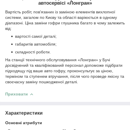
автосервісі «Лонгран»
Вартість робіт, пов'язаних із заміною елементів вихлопної
системи, загалом по Києву та області варіюється в одному
діапазоні. Ціна заміни гофри глушника багато в чому залежить
від:
вартості самої деталі;
габаритів автомобіля;
складності роботи.
На станції технічного обслуговування «Лонгран» у Бучі
досвідчений та кваліфікований персонал допоможе підібрати
підходящу під ваше авто гофру, проконсультує за ціною,
терміном та ступенем втручання, після чого проведе якісну та
своєчасну заміну пошкодженої деталі.
Приховати
Характеристики
Основні атрибути