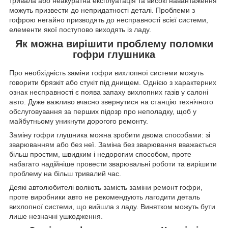
тривала або неакуратна експлуатація та високі навантаження
можуть призвести до непридатності деталі. Проблеми з
гофрою негайно призводять до несправності всієї системи,
елементи якої поступово виходять із ладу.
Як можна вирішити проблему поломки
гофри глушника
Про необхідність заміни гофри вихлопної системи можуть
говорити брязкіт або стукіт під днищем. Однією з характерних
ознак несправності є поява запаху вихлопних газів у салоні
авто. Дуже важливо вчасно звернутися на станцію технічного
обслуговування за перших підозр про неполадку, щоб у
майбутньому уникнути дорогого ремонту.
Заміну гофри глушника можна зробити двома способами: зі
зварюванням або без неї. Заміна без зварювання вважається
більш простим, швидким і недорогим способом, проте
набагато надійніше провести зварювальні роботи та вирішити
проблему на більш тривалий час.
Деякі автолюбителі воліють замість заміни ремонт гофри,
проте виробники авто не рекомендують лагодити деталь
вихлопної системи, що вийшла з ладу. Винятком можуть бути
лише незначні ушкодження.