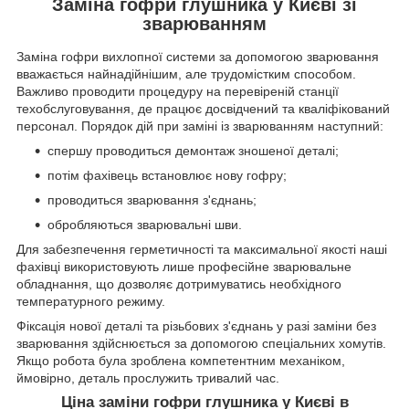
Заміна гофри глушника у Києві зі
зварюванням
Заміна гофри вихлопної системи за допомогою зварювання
вважається найнадійнішим, але трудомістким способом.
Важливо проводити процедуру на перевіреній станції
техобслуговування, де працює досвідчений та кваліфікований
персонал. Порядок дій при заміні із зварюванням наступний:
спершу проводиться демонтаж зношеної деталі;
потім фахівець встановлює нову гофру;
проводиться зварювання з'єднань;
обробляються зварювальні шви.
Для забезпечення герметичності та максимальної якості наші
фахівці використовують лише професійне зварювальне
обладнання, що дозволяє дотримуватись необхідного
температурного режиму.
Фіксація нової деталі та різьбових з'єднань у разі заміни без
зварювання здійснюється за допомогою спеціальних хомутів.
Якщо робота була зроблена компетентним механіком,
ймовірно, деталь прослужить тривалий час.
Ціна заміни гофри глушника у Києві в