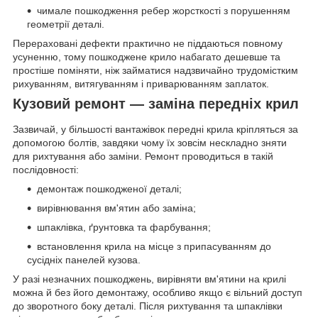
чимале пошкодження ребер жорсткості з порушенням
геометрії деталі.
Перераховані дефекти практично не піддаються повному
усуненню, тому пошкоджене крило набагато дешевше та
простіше поміняти, ніж займатися надзвичайно трудомістким
рихуванням, витягуванням і приварюванням заплаток.
Кузовий ремонт — заміна передніх крил
Зазвичай, у більшості вантажівок передні крила кріпляться за
допомогою болтів, завдяки чому їх зовсім нескладно зняти
для рихтування або заміни. Ремонт проводиться в такій
послідовності:
демонтаж пошкодженої деталі;
вирівнювання вм'ятин або заміна;
шпаклівка, ґрунтовка та фарбування;
встановлення крила на місце з припасуванням до
сусідніх панелей кузова.
У разі незначних пошкоджень, вирівняти вм'ятини на крилі
можна й без його демонтажу, особливо якщо є вільний доступ
до зворотного боку деталі. Після рихтування та шпаклівки