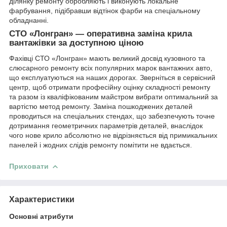
ділянку ремонту обробляють і виконують локальне
фарбування, підібравши відтінок фарби на спеціальному
обладнанні.
СТО «Лонгран» — оперативна заміна крила
вантажівки за доступною ціною
Фахівці СТО «Лонгран» мають великий досвід кузовного та
слюсарного ремонту всіх популярних марок вантажних авто,
що експлуатуються на наших дорогах. Зверніться в сервісний
центр, щоб отримати професійну оцінку складності ремонту
та разом із кваліфікованим майстром вибрати оптимальний за
вартістю метод ремонту. Заміна пошкоджених деталей
проводиться на спеціальних стендах, що забезпечують точне
дотримання геометричних параметрів деталей, внаслідок
чого нове крило абсолютно не відрізняється від примикальних
панелей і жодних слідів ремонту помітити не вдається.
Приховати
Характеристики
Основні атрибути