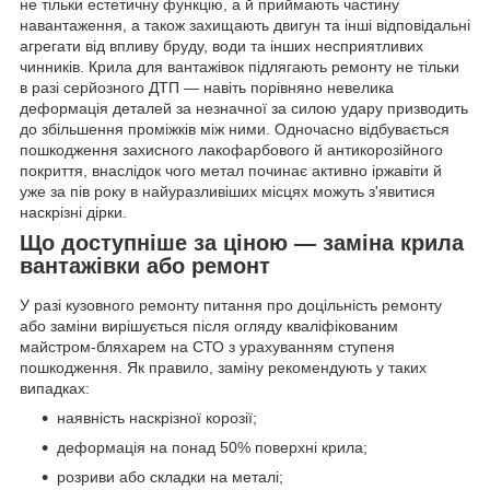
не тільки естетичну функцію, а й приймають частину
навантаження, а також захищають двигун та інші відповідальні
агрегати від впливу бруду, води та інших несприятливих
чинників. Крила для вантажівок підлягають ремонту не тільки
в разі серйозного ДТП — навіть порівняно невелика
деформація деталей за незначної за силою удару призводить
до збільшення проміжків між ними. Одночасно відбувається
пошкодження захисного лакофарбового й антикорозійного
покриття, внаслідок чого метал починає активно іржавіти й
уже за пів року в найуразливіших місцях можуть з'явитися
наскрізні дірки.
Що доступніше за ціною — заміна крила
вантажівки або ремонт
У разі кузовного ремонту питання про доцільність ремонту
або заміни вирішується після огляду кваліфікованим
майстром-бляхарем на СТО з урахуванням ступеня
пошкодження. Як правило, заміну рекомендують у таких
випадках:
наявність наскрізної корозії;
деформація на понад 50% поверхні крила;
розриви або складки на металі;