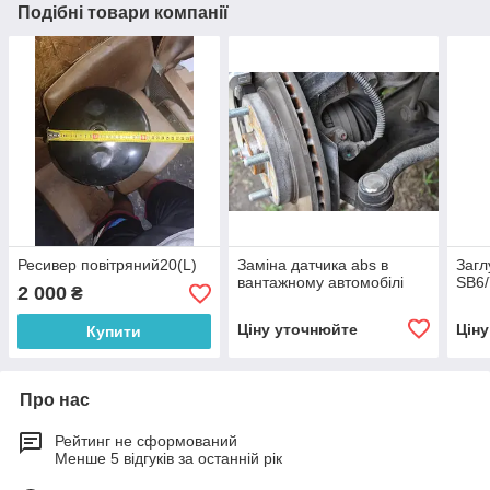
Подібні товари компанії
Ресивер повітряний20(L)
Заміна датчика abs в
Заг
вантажному автомобілі
SB6/
2 000
₴
Ціну уточнюйте
Цін
Купити
Про нас
Рейтинг не сформований
Менше 5 відгуків за останній рік