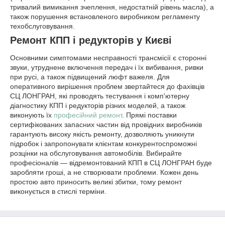
тривалий вимикання зчеплення, недостатній рівень масла), а
також порушення встановленого виробником регламенту
техобслуговування.
Ремонт КПП і редукторів у Києві
Основними симптомами несправності трансмісії є сторонні
звуки, утруднене включення передач і їх вибивання, ривки
при русі, а також підвищений люфт важеля. Для
оперативного вирішення проблем звертайтеся до фахівців
СЦ ЛОНГРАН, які проводять тестування і комп'ютерну
діагностику КПП і редукторів різних моделей, а також
виконують їх
професійний ремонт
. Прямі поставки
сертифікованих запасних частин від провідних виробників
гарантують високу якість ремонту, дозволяють уникнути
підробок і запропонувати клієнтам конкурентоспроможні
розцінки на обслуговування автомобілів. Вибирайте
професіоналів — відремонтований КПП в СЦ ЛОНГРАН буде
заробляти гроші, а не створювати проблеми. Кожен день
простою авто приносить великі збитки, тому ремонт
виконується в стислі терміни.