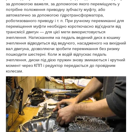
за допомогою важеля, за допомогою якого переміщують у
потрібне положення приводну зубчасту муфту, або
автоматично за допомогою гідротрансформатора,
роботизованого приводу і т. п. При ручному перемиканні для
переміщення муфти необхідно короткочасно від'єднати від
трансмісії двигун — для цієї мети використовується
зчеплення. Натисканням на педаль ведений диск в кошику
зчеплення відводиться від ведучого, насадженого на вихідний
вал двигуна, дозволяючи зробити перемикання без ризику
пошкодити шестерні. Коли ж водій відпускає педаль
зчеплення, диски під дією пружин знову змикаються і крутний
момент через КПП і редуктор передається до провідним
колесам.