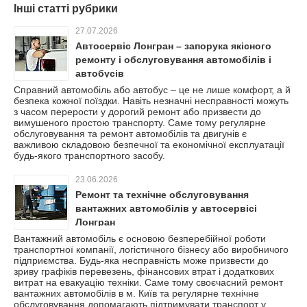
Інші статті рубрики
27.07.2026
Автосервіс Лонгран – запорука якісного
ремонту і обслуговування автомобілів і
автобусів
Справний автомобіль або автобус – це не лише комфорт, а й
безпека кожної поїздки. Навіть незначні несправності можуть
з часом перерости у дорогий ремонт або призвести до
вимушеного простою транспорту. Саме тому регулярне
обслуговування та ремонт автомобілів та двигунів є
важливою складовою безпечної та економічної експлуатації
будь-якого транспортного засобу.
23.06.2026
Ремонт та технічне обслуговування
вантажних автомобілів у автосервісі
Лонгран
Вантажний автомобіль є основою безперебійної роботи
транспортної компанії, логістичного бізнесу або виробничого
підприємства. Будь-яка несправність може призвести до
зриву графіків перевезень, фінансових втрат і додаткових
витрат на евакуацію техніки. Саме тому своєчасний ремонт
вантажних автомобілів в м. Київ та регулярне технічне
обслуговування допомагають підтримувати транспорт у