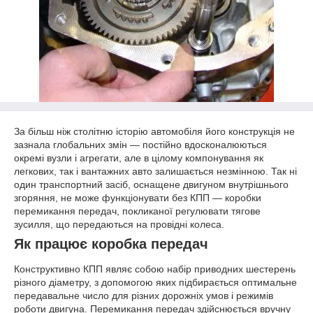
За більш ніж столітню історію автомобіля його конструкція не
зазнала глобальних змін — постійно вдосконалюються
окремі вузли і агрегати, але в цілому компонування як
легкових, так і вантажних авто залишається незмінною. Так ні
один транспортний засіб, оснащене двигуном внутрішнього
згоряння, не може функціонувати без КПП — коробки
перемикання передач, покликаної регулювати тягове
зусилля, що передаються на провідні колеса.
Як працює коробка передач
Конструктивно КПП являє собою набір приводних шестерень
різного діаметру, з допомогою яких підбирається оптимальне
передавальне число для різних дорожніх умов і режимів
роботи двигуна. Перемикання передач здійснюється вручну