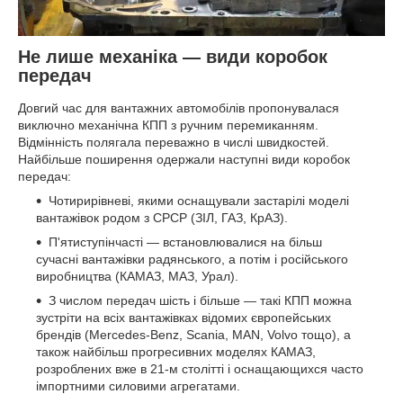
Не лише механіка — види коробок
передач
Довгий час для вантажних автомобілів пропонувалася
виключно механічна КПП з ручним перемиканням.
Відмінність полягала переважно в числі швидкостей.
Найбільше поширення одержали наступні види коробок
передач:
Чотирирівневі, якими оснащували застарілі моделі
вантажівок родом з СРСР (ЗІЛ, ГАЗ, КрАЗ).
П'ятиступінчасті — встановлювалися на більш
сучасні вантажівки радянського, а потім і російського
виробництва (КАМАЗ, МАЗ, Урал).
З числом передач шість і більше — такі КПП можна
зустріти на всіх вантажівках відомих європейських
брендів (Mercedes-Benz, Scania, MAN, Volvo тощо), а
також найбільш прогресивних моделях КАМАЗ,
розроблених вже в 21-м столітті і оснащающихся часто
імпортними силовими агрегатами.