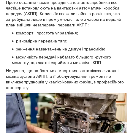
Проте останнім часом провідні світові автовиробники все
частіше встановлюють на вантажівки автоматичні коробки
передач (АКПП). Колись їх вважали зайвою розкішшю, яка
затребувана лише в преміум-класі, але з часом на перший
план вийшли незаперечні переваги АКПП:
комфорт і простота управління;
рівномірна передача тяги;
зниження навантажень на двигун і трансмісію;
можливість передачі набагато більшого крутного
моменту, що здатні сприймати механічні КПП.
Не дивно, що на багатьох імпортних вантажівках сьогодні
можна зустріти АКПП, а її обслуговування і ремонт не
викликає труднощів у кваліфікованих фахівців професійного
автосервісу.