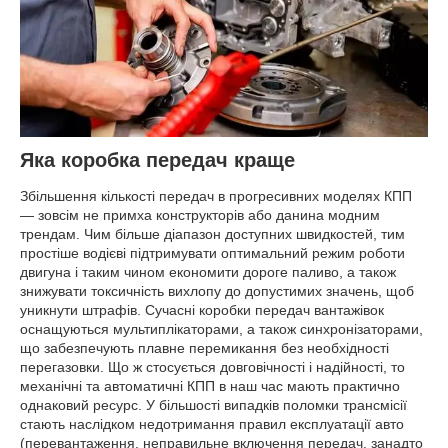
Яка коробка передач краще
Збільшення кількості передач в прогресивних моделях КПП
— зовсім не примха конструкторів або данина модним
трендам. Чим більше діапазон доступних швидкостей, тим
простіше водієві підтримувати оптимальний режим роботи
двигуна і таким чином економити дороге паливо, а також
знижувати токсичність вихлопу до допустимих значень, щоб
уникнути штрафів. Сучасні коробки передач вантажівок
оснащуються мультиплікаторами, а також синхронізаторами,
що забезпечують плавне перемикання без необхідності
перегазовки. Що ж стосується довговічності і надійності, то
механічні та автоматичні КПП в наш час мають практично
однаковий ресурс. У більшості випадків поломки трансмісії
стають наслідком недотримання правил експлуатації авто
(перевантаження, неправильне включення передач, занадто