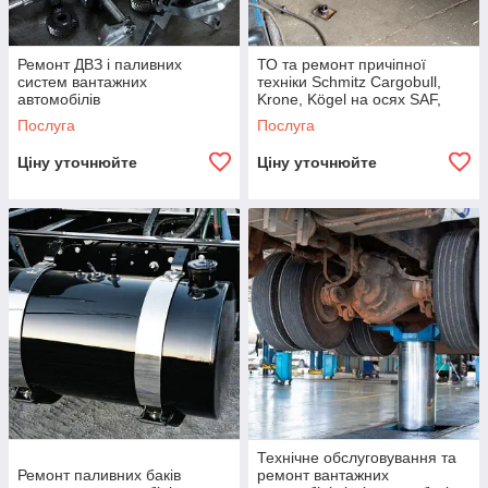
Ремонт ДВЗ і паливних
ТО та ремонт причіпної
систем вантажних
техніки Schmitz Cargobull,
автомобілів
Krone, Kögel на осях SAF,
BPW, MB, ROR, Gigant та ін.
Послуга
Послуга
Ціну уточнюйте
Ціну уточнюйте
Технічне обслуговування та
Ремонт паливних баків
ремонт вантажних