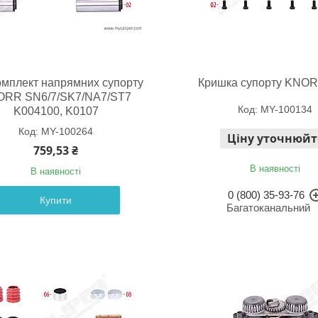
мплект напрямних супорту
Кришка супорту KNO
RR SN6/7/SK7/NA7/ST7
MY-100134
K004100, K0107
MY-100264
Ціну уточнюйт
759,53 ₴
В наявності
В наявності
0 (800) 35-93-76
Купити
Багатоканальний