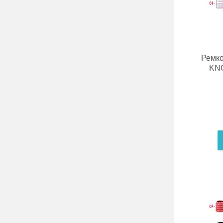
Ремко
KNO