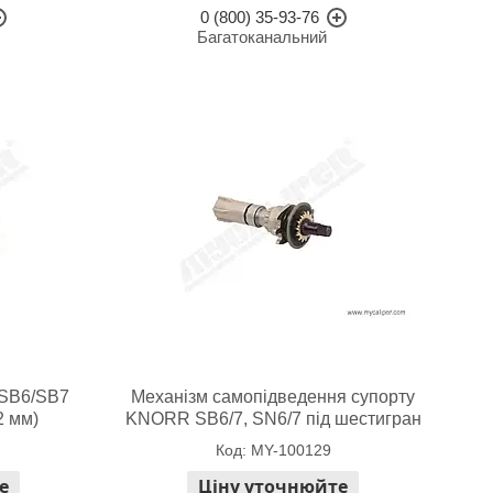
0 (800) 35-93-76
Багатоканальний
 SB6/SB7
Механізм самопідведення супорту
2 мм)
KNORR SB6/7, SN6/7 під шестигран
MY-100129
е
Ціну уточнюйте