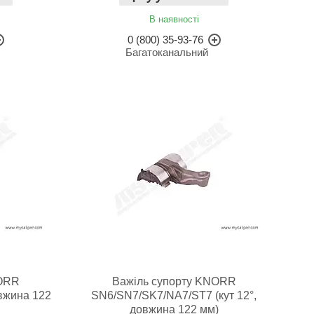
В наявності
0 (800) 35-93-76
Багатоканальний
NORR
Важіль супорту KNORR
вжина 122
SN6/SN7/SK7/NA7/ST7 (кут 12°,
довжина 122 мм)