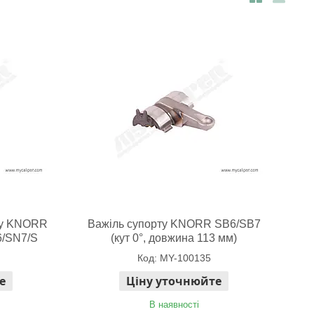
ту KNORR
Важіль супорту KNORR SB6/SB7
6/SN7/S
(кут 0°, довжина 113 мм)
MY-100135
е
Ціну уточнюйте
В наявності