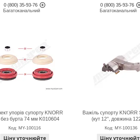
0 (800) 35-93-76
0 (800) 35-93-76
Багатоканальний
Багатоканальний
ект упорів супорту KNORR
Важіль супорту KNORR
 без бурта 74 мм K010604
(кут 12°, довжина 12
MY-100116
MY-100136
Ціну уточнюйте
Ціну уточнюйт