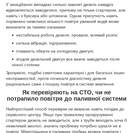
У занедбаних випадках сильно завозят дизель навідріз
відмовляється заводитися, причому не тільки стартером, але
навіть і з буксира або штовхача. Однак присутність навіть
порівняно невеликої кількості повітря уважний водій може
визначити за такими ознаками:
нестабільна робота дизеля, провали, млявий розгін;
сильна вібрація, підтраювання;
плавають оберти на холодному двигуні;
згодом дизельний двигун все важче заводиться після
нічної стоянки.
Зрозуміло, подібні симптоми характерні і для багатьох інших
несправностей, проте починати діагностику дизеля
раціонально саме з пошуку повітря в системі живлення.
Як перевіряють на СТО, чи не
потрапило повітря до паливної системи
Найпростіший спосіб перевірки не вимагає навіть поїздки до
сервісного центру. Якщо при тривалому прокручуванні
стартером дизель не заводиться, але з труби виходить хоча б
невеликий вихлоп, значить проблему потрібно шукати не в
повітрі. Мікротріщини в паливних трубках можна помітити і