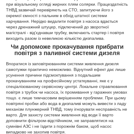
при візуальному огляді жирних плям солярки. Працездатність
ТНВД зазвичай перевіряють на СТО, запитуючи його з
окремої ємності з пальним в обхід штатної системи
харчування. Нерідко видалити повітря з насоса вдається
через дренажний штуцер, підключений до зворотної
магістралі - від'єднавши трубку, включають стартер і повітря
виходить разом із невеликою кількістю дизпалива.
Чи допоможе прокачування прибрати
повітря з паливної системи дизеля
Впоратися із заповітрюванням системи живлення дизеля
самотужки практично неможливо. Відчутний ефект дає лише
усунення причини підсмоктування з подальшим
прокачуванням на професійному устаткуванні, яке є у
спеціалізованому сервісному центрі. Локальне стравлювання
повітря з трубок чи насоса, їх промивання у гаражних умовах
тощо. є лише тимчасовим вирішенням проблеми. При цьому
повітряні пробки або вода в дизпаливі можуть вивести з ладу
механізм плунжерний ТНВД, тому ігнорувати несправність не
варто. Для захисту системи живлення від води її варто
доповнити фільтром-відстійником, не заправлятися на
сумнівні АЗС і не їздити з порожнім баком, щоб насос
випадково не захопив повітря.