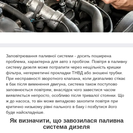
Заповітрювання паливної системи - досить поширена
проблема, характерна для авто з пробігом. Повітря в паливну
систему дизеля може потрапити через нещільність кришки
фільтра, негерметичні прокладки ТНВД або зношені трубки.
При несправності зворотного клапана, коли дизпаливо стікає
в бак після вимкнення двигуна, система також поступово
заповнюється повітрям, внаслідок чого завестися часом
виявляється непросто, особливо після тривалої стоянки. Що
ж до насоса, то він може випадково захопити повітря при
критично низькому рівні пального в баку і позбутися його
буде найскладніше.
Як визначити, що завозилася паливна
система дизеля