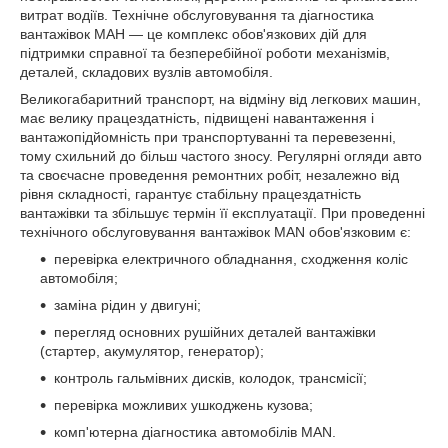
витрат водіїв. Технічне обслуговування та діагностика
вантажівок МАН — це комплекс обов'язкових дій для
підтримки справної та безперебійної роботи механізмів,
деталей, складових вузлів автомобіля.
Великогабаритний транспорт, на відміну від легкових машин,
має велику працездатність, підвищені навантаження і
вантажопідйомність при транспортуванні та перевезенні,
тому схильний до більш частого зносу. Регулярні огляди авто
та своєчасне проведення ремонтних робіт, незалежно від
рівня складності, гарантує стабільну працездатність
вантажівки та збільшує термін її експлуатації. При проведенні
технічного обслуговування вантажівок MAN обов'язковим є:
перевірка електричного обладнання, сходження коліс
автомобіля;
заміна рідин у двигуні;
перегляд основних рушійних деталей вантажівки
(стартер, акумулятор, генератор);
контроль гальмівних дисків, колодок, трансмісії;
перевірка можливих ушкоджень кузова;
комп'ютерна діагностика автомобілів MAN.