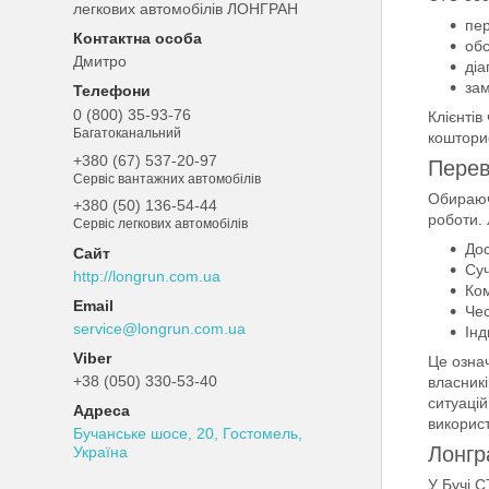
легкових автомобілів ЛОНГРАН
пер
обс
Дмитро
діа
зам
0 (800) 35-93-76
Клієнтів
Багатоканальний
коштори
+380 (67) 537-20-97
Перев
Сервіс вантажних автомобілів
Обираючи
+380 (50) 136-54-44
роботи. 
Сервіс легкових автомобілів
Дос
Суч
http://longrun.com.ua
Ком
Чес
service@longrun.com.ua
Інд
Це означ
+38 (050) 330-53-40
власникі
ситуацій
викорис
Бучанське шосе, 20, Гостомель,
Лонгр
Україна
У Бучі С