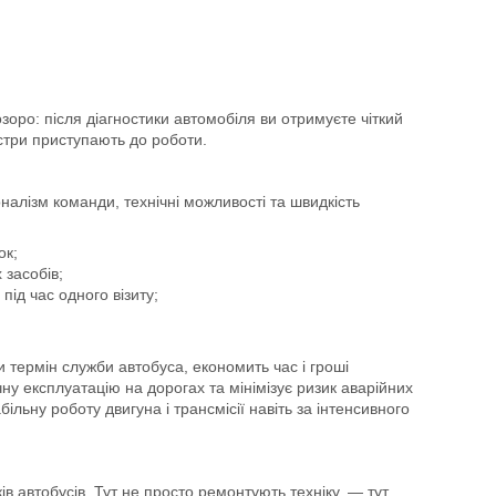
озоро: після діагностики автомобіля ви отримуєте чіткий
стри приступають до роботи.
алізм команди, технічні можливості та швидкість
ок;
 засобів;
під час одного візиту;
термін служби автобуса, економить час і гроші
у експлуатацію на дорогах та мінімізує ризик аварійних
ільну роботу двигуна і трансмісії навіть за інтенсивного
 автобусів. Тут не просто ремонтують техніку, — тут