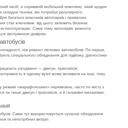
ний засіб, а справжній мобільний комплекс, який щодня
а складна техніка, він потребує регулярного
ля багатьох власників автопарків і приватних
ння стає ключовим: від цього залежить безпека
и на експлуатацію. Саме тому автосервіс ремонта
ться заслуженою довірою.
автобусів
складності, ніж ремонт легкових автомобілів. По-перше,
бують спеціального обладнання для підйому, діагностики
 працюють узгоджено — двигун, трансмісія,
есправність в одному вузлі може впливати на інші, тому
у режимі «марафонських» перевезень, часто по місту з
 не лише двигун і трансмісія, а й гальмівні механізми,
ання
обусів. Саме тут використовується сучасне обладнання
зі та непотрібних витрат.