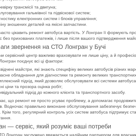
евірку трансмісії та двигуна;
луговування гальмівної та підвіскової систем;
гностику електронних систем і блоків управління;
іну зношених деталей на якісні запчастини.
 часто цікавить ремонт автобуса вартість. У Лонгран її формують пр
с без прихованих платежів, і лише після вашого підтвердження май
аги звернення на СТО Лонгран у Бучі
 сервісний центр важливо враховувати не лише ціну, а й професіон
Лонгран поєднує всі ці фактори:
відчені майстри, які знають специфіку великих автобусів різних мар
асне обладнання для діагностики та ремонту великих транспортних
плексний підхід, який дозволяє обслуговувати всі системи автобуса 
ні ціни та прозора оцінка робіт;
ивідуальний підхід до кожного клієнта та транспортного засобу.
ає, що ремонт не просто усуває проблему, а допомагає продовжити 
в. Водночас правильно виконане обслуговування забезпечує безпечн
. Крім того, регулярний контроль усіх систем автобуса підтримує стаб
тання.
ан — сервіс, який розуміє ваші потреби
ТО Лонгран заслужено вважається надійним партнером для власників