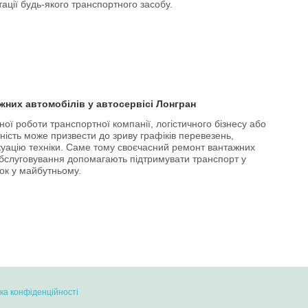
ації будь-якого транспортного засобу.
жних автомобілів у автосервісі Лонгран
ї роботи транспортної компанії, логістичного бізнесу або
ість може призвести до зриву графіків перевезень,
акуацію техніки. Саме тому своєчасний ремонт вантажних
 обслуговування допомагають підтримувати транспорт у
ок у майбутньому.
ка конфіденційності