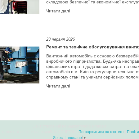
складовою безпечної та економічної експлуат
23 червня 2026
Ремонт та технічне обслуговування ванта
Вантажний автомобіль є основою безперебійно
виробничого підприємства. Будь-яка несправн
фінансових втрат і додаткових витрат на ев
автомобілів в м. Київ та регулярне технічне
справному стані та уникати серйозних полом
Сайт створений на маркетплейсі
Prom.ua
Сервісний центр вантажних та легкових автомобілів ЛОНГРАН |
Поскаржитися на контент
|
Політи
Select Language
▼