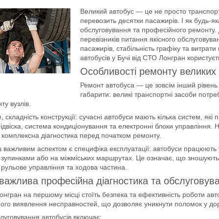
Великий автобус — це не просто транспорт
перевозить десятки пасажирів. І як будь-як
обслуговування та професійного ремонту. Д
перевізників питання якісного обслуговува
пасажирів, стабільність графіку та витрат
автобусів у Бучі від СТО Лонгран користує
Особливості ремонту великих 
Ремонт автобуса — це зовсім інший рівень 
габарити: великі транспортні засоби потре
ту вузлів.
, складність конструкції: сучасні автобуси мають кілька систем, які
двіска, система кондиціонування та електронні блоки управління. Н
 комплексна діагностика перед початком ремонту.
 важливим аспектом є специфіка експлуатації: автобуси працюють 
зупинками або на міжміських маршрутах. Це означає, що зношуються
, рульове управління та ходова частина.
важлива професійна діагностика та обслуговув
нгран на першому місці стоїть безпека та ефективність роботи авт
ого виявлення несправностей, що дозволяє уникнути поломок у доро
луговування автобусів включає: