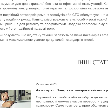
ь умови для довготривалої безпеки та ефективної експлуатації. Ко
 зрозумілу консультацію, точні терміни та прозорі ціни на ремонт а
 потрібний автосервіс ремонт автобусів або СТО обслуговування ав
т у надійних руках. Наші фахівці враховують усі особливості кожно
ьні рішення для ремонту та профілактики. Завдяки професійному пі
сть у його надійності на довгі роки.
н розуміють, що від стану техніки залежить безпека пасажирів і еф
ься з максимальною увагою до деталей і стандартів якості.
ІНШІ СТАТ
27 липня 2026
Автосервіс Лонгран – запорука якісного 
Справний автомобіль або автобус – це не лиш
несправності можуть з часом перерости у д
транспорту. Саме тому регулярне обслуговув