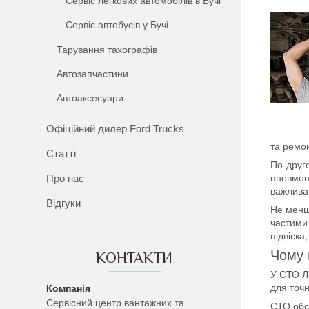
Сервіс легкових автомобілів в Бучі
Сервіс автобусів у Бучі
Тарування тахографів
Автозапчастини
Автоаксесуари
Офіційний дилер Ford Trucks
та ремон
Статті
По-друге
Про нас
пневмопі
важлива
Відгуки
Не менш
частими 
підвіска
Чому 
КОНТАКТИ
У СТО Ло
для точн
Сервісний центр вантажних та
СТО обс