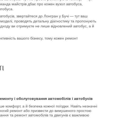
манда майстрів дбає про кожен вузол автобуса,
втобуса.
тобусів, звертайтеся до Лонгран у Бучі — тут ваш
ї моделі, проводять детальну діагностику та пропонують
дходу ви отримуєте не лише відновлений автобус, а й
ективність вашого бізнесу, тому кожен ремонт
ТІ
ремонту і обслуговування автомобілів і автобусів
е комфорт, а й безпека кожної поїздки. Навіть незначні
орогий ремонт або призвести до вимушеного простою
ання та ремонт автомобілів та двигунів є важливою