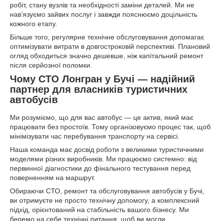
робіт, стану вузлів та необхідності заміни деталей. Ми не
нав’язуємо зайвих послуг і завжди пояснюємо доцільність
кожного етапу.
Більше того, регулярне технічне обслуговування допомагає
оптимізувати витрати в довгостроковій перспективі. Плановий
огляд обходиться значно дешевше, ніж капітальний ремонт
після серйозної поломки.
Чому СТО Лонгран у Бучі — надійний
партнер для власників туристичних
автобусів
Ми розуміємо, що для вас автобус — це актив, який має
працювати без простоїв. Тому організовуємо процес так, щоб
мінімізувати час перебування транспорту на сервісі.
Наша команда має досвід роботи з великими туристичними
моделями різних виробників. Ми працюємо системно: від
первинної діагностики до фінального тестування перед
поверненням на маршрут.
Обираючи СТО, ремонт та обслуговування автобусів у Бучі,
ви отримуєте не просто технічну допомогу, а комплексний
підхід, орієнтований на стабільність вашого бізнесу. Ми
беремо на себе технічні питання, щоб ви могли