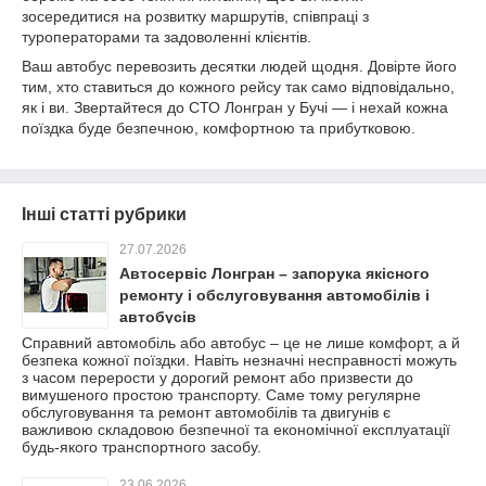
зосередитися на розвитку маршрутів, співпраці з
туроператорами та задоволенні клієнтів.
Ваш автобус перевозить десятки людей щодня. Довірте його
тим, хто ставиться до кожного рейсу так само відповідально,
як і ви. Звертайтеся до СТО Лонгран у Бучі — і нехай кожна
поїздка буде безпечною, комфортною та прибутковою.
Інші статті рубрики
27.07.2026
Автосервіс Лонгран – запорука якісного
ремонту і обслуговування автомобілів і
автобусів
Справний автомобіль або автобус – це не лише комфорт, а й
безпека кожної поїздки. Навіть незначні несправності можуть
з часом перерости у дорогий ремонт або призвести до
вимушеного простою транспорту. Саме тому регулярне
обслуговування та ремонт автомобілів та двигунів є
важливою складовою безпечної та економічної експлуатації
будь-якого транспортного засобу.
23.06.2026