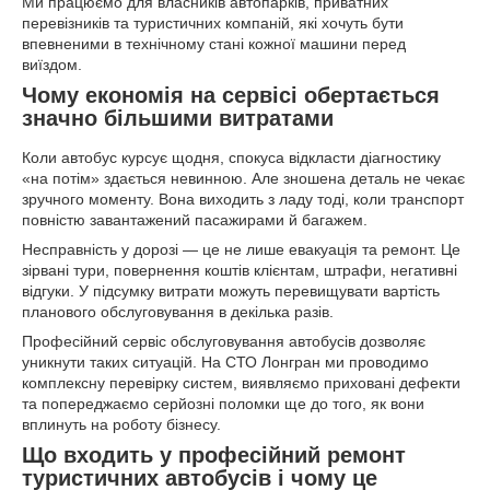
Ми працюємо для власників автопарків, приватних
перевізників та туристичних компаній, які хочуть бути
впевненими в технічному стані кожної машини перед
виїздом.
Чому економія на сервісі обертається
значно більшими витратами
Коли автобус курсує щодня, спокуса відкласти діагностику
«на потім» здається невинною. Але зношена деталь не чекає
зручного моменту. Вона виходить з ладу тоді, коли транспорт
повністю завантажений пасажирами й багажем.
Несправність у дорозі — це не лише евакуація та ремонт. Це
зірвані тури, повернення коштів клієнтам, штрафи, негативні
відгуки. У підсумку витрати можуть перевищувати вартість
планового обслуговування в декілька разів.
Професійний сервіс обслуговування автобусів дозволяє
уникнути таких ситуацій. На СТО Лонгран ми проводимо
комплексну перевірку систем, виявляємо приховані дефекти
та попереджаємо серйозні поломки ще до того, як вони
вплинуть на роботу бізнесу.
Що входить у професійний ремонт
туристичних автобусів і чому це