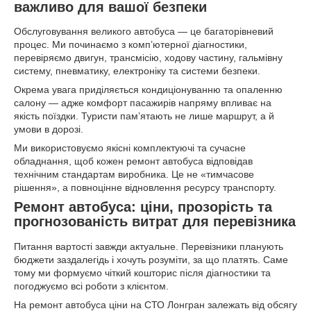
важливо для вашої безпеки
Обслуговування великого автобуса — це багаторівневий
процес. Ми починаємо з комп’ютерної діагностики,
перевіряємо двигун, трансмісію, ходову частину, гальмівну
систему, пневматику, електроніку та системи безпеки.
Окрема увага приділяється кондиціонуванню та опаленню
салону — адже комфорт пасажирів напряму впливає на
якість поїздки. Туристи пам’ятають не лише маршрут, а й
умови в дорозі.
Ми використовуємо якісні комплектуючі та сучасне
обладнання, щоб кожен ремонт автобуса відповідав
технічним стандартам виробника. Це не «тимчасове
рішення», а повноцінне відновлення ресурсу транспорту.
Ремонт автобуса: ціни, прозорість та
прогнозованість витрат для перевізника
Питання вартості завжди актуальне. Перевізники планують
бюджети заздалегідь і хочуть розуміти, за що платять. Саме
тому ми формуємо чіткий кошторис після діагностики та
погоджуємо всі роботи з клієнтом.
На ремонт автобуса ціни на СТО Лонгран залежать від обсягу