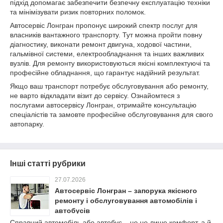
підхід допомагає забезпечити безпечну експлуатацію техніки
та мінімізувати ризик повторних поломок.
Автосервіс Лонгран пропонує широкий спектр послуг для
власників вантажного транспорту. Тут можна пройти повну
діагностику, виконати ремонт двигуна, ходової частини,
гальмівної системи, електрообладнання та інших важливих
вузлів. Для ремонту використовуються якісні комплектуючі та
професійне обладнання, що гарантує надійний результат.
Якщо ваш транспорт потребує обслуговування або ремонту,
не варто відкладати візит до сервісу. Ознайомтеся з
послугами автосервісу Лонгран, отримайте консультацію
спеціалістів та замовте професійне обслуговування для свого
автопарку.
Інші статті рубрики
27.07.2026
Автосервіс Лонгран – запорука якісного
ремонту і обслуговування автомобілів і
автобусів
Справний автомобіль або автобус – це не лише комфорт, а й