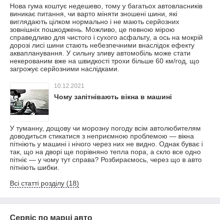
Нова гума коштує недешево, тому у багатьох автовласників
виникає питання, чи варто міняти зношені шини, які
виглядають цілком нормально і не мають серйозних
зовнішніх пошкоджень. Можливо, це певною мірою
справедливо для чистого і сухого асфальту, а ось на мокрій
дорозі лисі шини стають небезпечними внаслідок ефекту
аквапланування. У сильну зливу автомобіль може стати
некерованим вже на швидкості трохи більше 60 км/год, що
загрожує серйозними наслідками.
10.12.2021
Чому запітнівають вікна в машині
У туманну, дощову чи морозну погоду всім автолюбителям
доводиться стикатися з неприємною проблемою — вікна
пітніють у машині і нічого через них не видно. Однак буває і
так, що на дворі ще порівняно тепла пора, а скло все одно
пітніє — у чому тут справа? Розбираємось, через що в авто
пітніють шибки.
Всі статті розділу (18)
Сервіс по марці авто