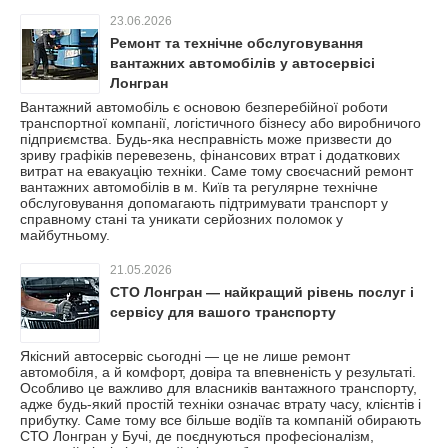
23.06.2026
Ремонт та технічне обслуговування
вантажних автомобілів у автосервісі
Лонгран
Вантажний автомобіль є основою безперебійної роботи
транспортної компанії, логістичного бізнесу або виробничого
підприємства. Будь-яка несправність може призвести до
зриву графіків перевезень, фінансових втрат і додаткових
витрат на евакуацію техніки. Саме тому своєчасний ремонт
вантажних автомобілів в м. Київ та регулярне технічне
обслуговування допомагають підтримувати транспорт у
справному стані та уникати серйозних поломок у
майбутньому.
21.05.2026
СТО Лонгран — найкращий рівень послуг і
сервісу для вашого транспорту
Якісний автосервіс сьогодні — це не лише ремонт
автомобіля, а й комфорт, довіра та впевненість у результаті.
Особливо це важливо для власників вантажного транспорту,
адже будь-який простій техніки означає втрату часу, клієнтів і
прибутку. Саме тому все більше водіїв та компаній обирають
СТО Лонгран у Бучі, де поєднуються професіоналізм,