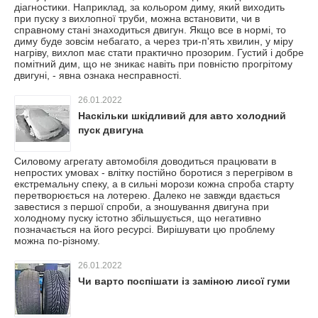
діагностики. Наприклад, за кольором диму, який виходить
при пуску з вихлопної труби, можна встановити, чи в
справному стані знаходиться двигун. Якщо все в нормі, то
диму буде зовсім небагато, а через три-п'ять хвилин, у міру
нагріву, вихлоп має стати практично прозорим. Густий і добре
помітний дим, що не зникає навіть при повністю прогрітому
двигуні, - явна ознака несправності.
26.01.2022
Наскільки шкідливий для авто холодний
пуск двигуна
Силовому агрегату автомобіля доводиться працювати в
непростих умовах - влітку постійно боротися з перегрівом в
екстремальну спеку, а в сильні морози кожна спроба старту
перетворюється на лотерею. Далеко не завжди вдається
завестися з першої спроби, а зношування двигуна при
холодному пуску істотно збільшується, що негативно
позначається на його ресурсі. Вирішувати цю проблему
можна по-різному.
26.01.2022
Чи варто поспішати із заміною лисої гуми